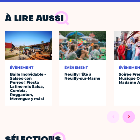
À LIRE AUSSI
ÉVÈNEMENT
ÉVÈNEMENT
ÉVÈNEMEN
Baile Inolvidable -
Neuilly l'Été à
Soirée Fre
Salseo con
Neuilly-sur-Marne
Musique O
Perreo ! Fiesta
Madame A
Latino mix Salsa,
Cumbia,
Reggaeton,
Merengue y más!
SÉLECTIONS