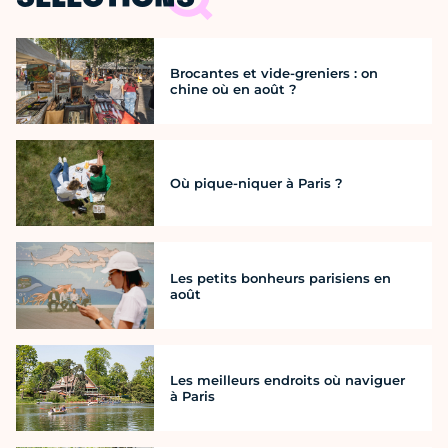
Brocantes et vide-greniers : on
chine où en août ?
Où pique-niquer à Paris ?
Les petits bonheurs parisiens en
août
Les meilleurs endroits où naviguer
à Paris