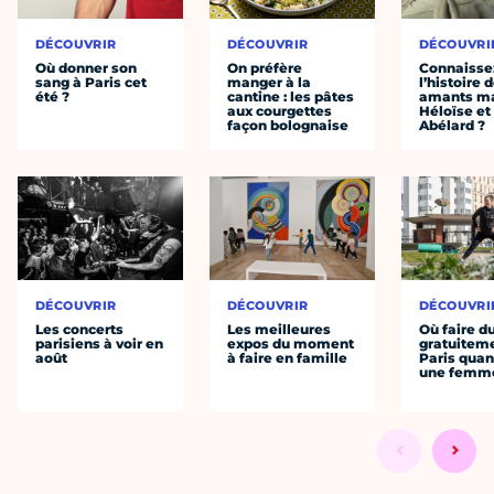
DÉCOUVRIR
DÉCOUVRIR
DÉCOUVRI
Où donner son
On préfère
Connaisse
sang à Paris cet
manger à la
l’histoire 
été ?
cantine : les pâtes
amants ma
aux courgettes
Héloïse et
façon bolognaise
Abélard ?
DÉCOUVRIR
DÉCOUVRIR
DÉCOUVRI
Les concerts
Les meilleures
Où faire d
parisiens à voir en
expos du moment
gratuitem
août
à faire en famille
Paris quan
une femm