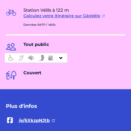
Station Vélib à 122 m
Calculez votre itinéraire sur GéoVélo
Données RATP / Vélib
Tout public
Couvert
Plus d'infos
/e/6XkzpNJtb