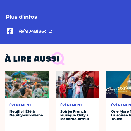
Plus d'infos
/e/4IJ4Bl36c
À LIRE AUSSI
ÉVÈNEMENT
ÉVÈNEMENT
ÉVÈNEMEN
Neuilly l'Été à
Soirée French
One More 
Neuilly-sur-Marne
Musique Only à
La soirée 
Madame Arthur
Touch