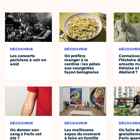
DÉCOUVRIR
DÉCOUVRIR
DÉCOUVRI
Les concerts
On préfère
Connaisse
parisiens à voir en
manger à la
l’histoire 
août
cantine : les pâtes
amants ma
aux courgettes
Héloïse et
façon bolognaise
Abélard ?
DÉCOUVRIR
DÉCOUVRIR
DÉCOUVRI
Où donner son
Les meilleures
Où faire d
sang à Paris cet
expos du moment
gratuitem
été ?
à faire en famille
Paris quan