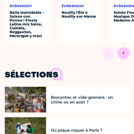
ÉVÈNEMENT
ÉVÈNEMENT
ÉVÈNEMEN
Baile Inolvidable -
Neuilly l'Été à
Soirée Fre
Salseo con
Neuilly-sur-Marne
Musique O
Perreo ! Fiesta
Madame A
Latino mix Salsa,
Cumbia,
Reggaeton,
Merengue y más!
SÉLECTIONS
Brocantes et vide-greniers : on
chine où en août ?
Où pique-niquer à Paris ?