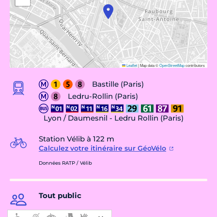
Leaflet
|
Map data ©
OpenStreetMap
contributors
Bastille (Paris)
Ledru-Rollin (Paris)
Lyon / Daumesnil - Ledru Rollin (Paris)
Station Vélib à 122 m
Calculez votre itinéraire sur GéoVélo
Données RATP / Vélib
Tout public