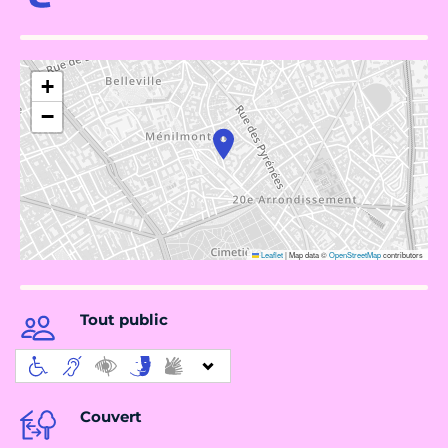
+
−
Leaflet
|
Map data ©
OpenStreetMap
contributors
Tout public
Couvert