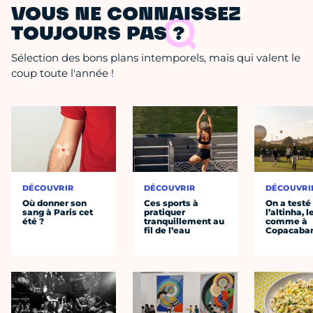
VOUS NE CONNAISSEZ
TOUJOURS PAS ?
Sélection des bons plans intemporels, mais qui valent le
coup toute l'année !
DÉCOUVRIR
DÉCOUVRIR
DÉCOUVRI
Où donner son
Ces sports à
On a testé
sang à Paris cet
pratiquer
l’altinha, l
été ?
tranquillement au
comme à
fil de l’eau
Copacaba