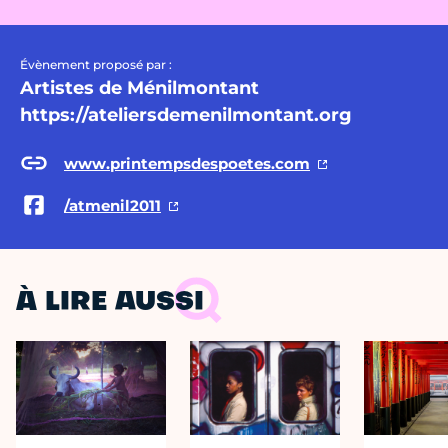
Évènement proposé par :
Artistes de Ménilmontant
https://ateliersdemenilmontant.org
www.printempsdespoetes.com
/atmenil2011
À LIRE AUSSI