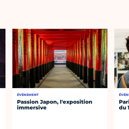
ÉVÈNEMENT
ÉVÈN
Passion Japon, l'exposition
Par
immersive
du 