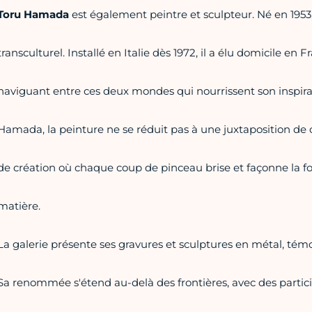
Toru Hamada
est également peintre et sculpteur. Né en 1953
transculturel. Installé en Italie dès 1972, il a élu domicile en
naviguant entre ces deux mondes qui nourrissent son inspirat
Hamada, la peinture ne se réduit pas à une juxtaposition de 
de création où chaque coup de pinceau brise et façonne la for
matière.
La galerie présente ses gravures et sculptures en métal, témo
Sa renommée s'étend au-delà des frontières, avec des particip