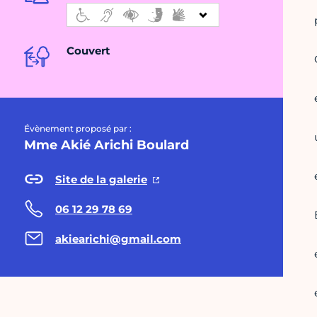
Couvert
Évènement proposé par :
Mme Akié Arichi Boulard
Site de la galerie
06 12 29 78 69
akiearichi@gmail.com