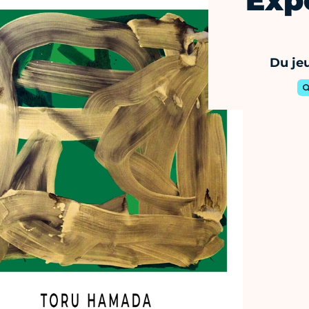
Exp
Du jeu