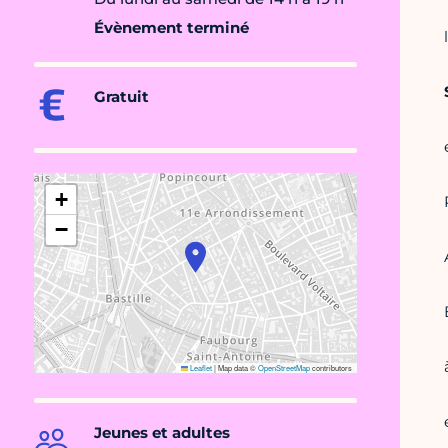
Évènement terminé
Gratuit
+
−
Leaflet
|
Map data ©
OpenStreetMap
contributors
Jeunes et adultes