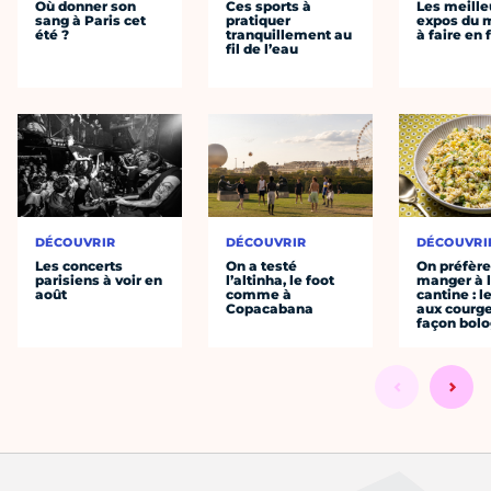
Où donner son
Ces sports à
Les meille
sang à Paris cet
pratiquer
expos du
été ?
tranquillement au
à faire en 
fil de l’eau
DÉCOUVRIR
DÉCOUVRIR
DÉCOUVRI
Les concerts
On a testé
On préfèr
parisiens à voir en
l’altinha, le foot
manger à 
août
comme à
cantine : l
Copacabana
aux courge
façon bol