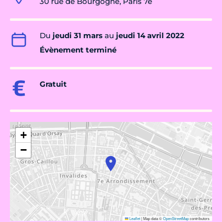
30 rue de Bourgogne, Paris 7e
Du
jeudi 31 mars
au
jeudi 14 avril 2022
Évènement terminé
Gratuit
+
−
Leaflet
|
Map data ©
OpenStreetMap
contributors