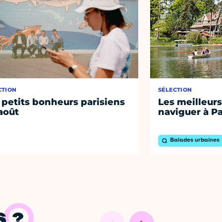
CTION
SÉLECTION
 petits bonheurs parisiens
Les meilleurs
août
naviguer à Pa
Balades urbaines
 ?