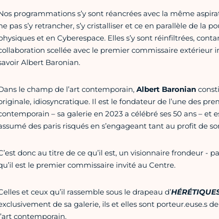
Nos programmations s’y sont réancrées avec la même aspirati
ne pas s’y retrancher, s’y cristalliser et ce en parallèle de la p
physiques et en Cyberespace. Elles s’y sont réinfiltrées, co
collaboration scellée avec le premier commissaire extérieur in
savoir Albert Baronian.
Dans le champ de l’art contemporain,
Albert Baronian
consti
originale, idiosyncratique. Il est le fondateur de l’une des pre
contemporain – sa galerie en 2023 a célébré ses 50 ans – et 
assumé des paris risqués en s’engageant tant au profit de so
C’est donc au titre de ce qu’il est, un visionnaire frondeur - 
qu’il est le premier commissaire invité au Centre.
Celles et ceux qu’il rassemble sous le drapeau d’
HÉRÉTIQUE
exclusivement de sa galerie, ils et elles sont porteur.euse.s 
l’art contemporain.