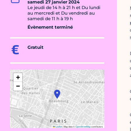
samedi 27 janvier 2024
Le jeudi de 14 h à 21 h et Du lundi
au mercredi et Du vendredi au
samedi de 11 h à 19 h
Évènement terminé
Gratuit
+
−
Leaflet
|
Map data ©
OpenStreetMap
contributors