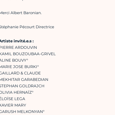
Merci Albert Baronian.
Stéphanie Pécourt Directrice
Artiste invité.e.s :
PIERRE ARDOUVIN
KAMIL BOUZOUBAA-GRIVEL
ALINE BOUVY°
MARIE JOSE BURKI°
GAILLARD & CLAUDE
MEKHITAR GARABEDIAN
STEPHAN GOLDRAJCH
OLIVIA HERNAÏZ°
ÉLOÏSE LEGA
XAVIER MARY
GARUSH MELKONYAN°