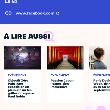
Le 6b
www.facebook.com
À LIRE AUSSI
ÉVÈNEMENT
ÉVÈNEMENT
ÉVÈNEMEN
Objectif Zéro
Passion Japon,
Paris Desi
Palu : une
l'exposition
Week, de r
exposition en
immersive
du 10 au 19
plein air sur les
septembr
grilles du square
Paul Robin