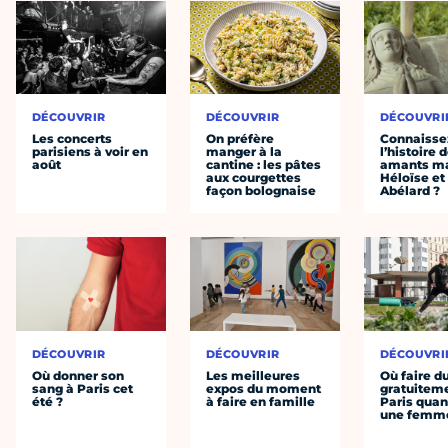
DÉCOUVRIR
DÉCOUVRIR
DÉCOUVRI
Les concerts
On préfère
Connaisse
parisiens à voir en
manger à la
l’histoire 
août
cantine : les pâtes
amants ma
aux courgettes
Héloïse et
façon bolognaise
Abélard ?
DÉCOUVRIR
DÉCOUVRIR
DÉCOUVRI
Où donner son
Les meilleures
Où faire d
sang à Paris cet
expos du moment
gratuitem
été ?
à faire en famille
Paris quan
une femm