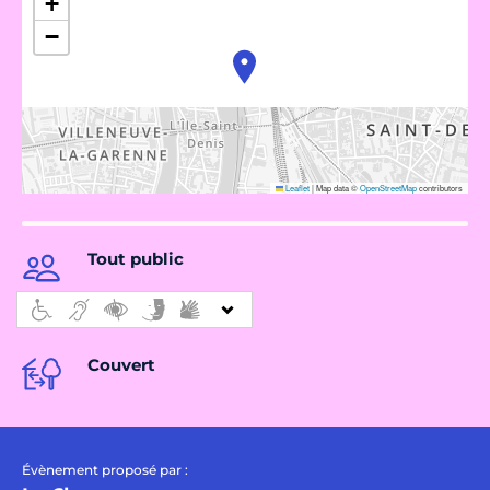
+
−
Leaflet
|
Map data ©
OpenStreetMap
contributors
Tout public
Couvert
Évènement proposé par :