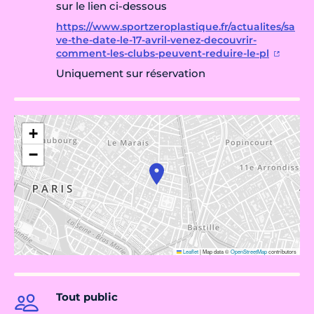
sur le lien ci-dessous
https://www.sportzeroplastique.fr/actualites/sa
ve-the-date-le-17-avril-venez-decouvrir-
comment-les-clubs-peuvent-reduire-le-pl
Uniquement sur réservation
+
−
Leaflet
|
Map data ©
OpenStreetMap
contributors
Tout public