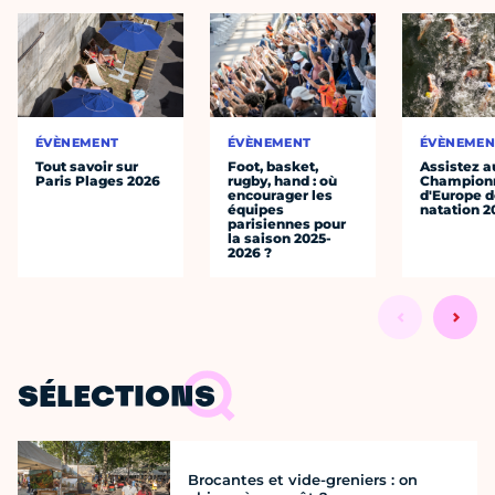
ÉVÈNEMENT
ÉVÈNEMENT
ÉVÈNEMEN
Tout savoir sur
Foot, basket,
Assistez a
Paris Plages 2026
rugby, hand : où
Champion
encourager les
d'Europe 
équipes
natation 2
parisiennes pour
la saison 2025-
2026 ?
SÉLECTIONS
Brocantes et vide-greniers : on