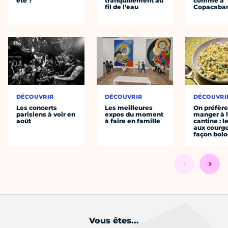
été ?
tranquillement au
comme à
fil de l’eau
Copacaba
DÉCOUVRIR
DÉCOUVRIR
DÉCOUVRI
Les concerts
Les meilleures
On préfèr
parisiens à voir en
expos du moment
manger à 
août
à faire en famille
cantine : l
aux courge
façon bol
Vous êtes...