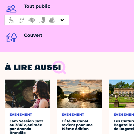
Tout public
Couvert
À LIRE AUSSI
ÉVÈNEMENT
ÉVÈNEMENT
ÉVÈNEMEN
Jam Session Jazz
L’Été du Canal
Les Cultur
au 38Riv, animée
revient pour une
Bagatelle 
par Ananda
19ème édition
de Bagatel
Brandão