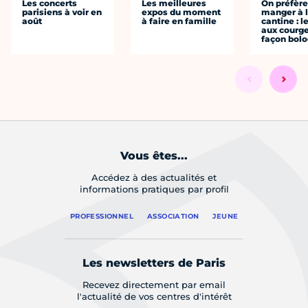
Les concerts
Les meilleures
On préfèr
parisiens à voir en
expos du moment
manger à 
août
à faire en famille
cantine : l
aux courge
façon bol
Vous êtes...
Accédez à des actualités et
informations pratiques par profil
PROFESSIONNEL
ASSOCIATION
JEUNE
Les newsletters de Paris
Recevez directement par email
l'actualité de vos centres d'intérêt