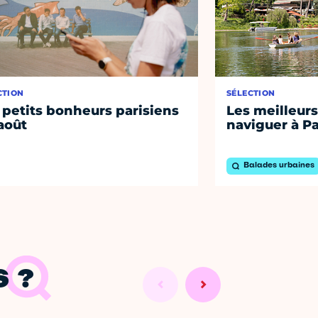
CTION
SÉLECTION
 petits bonheurs parisiens
Les meilleurs
août
naviguer à Pa
Balades urbaines
 ?