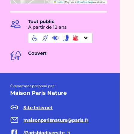
Leaflet
|
Map data ©
OpenStreetMap
contributors
Tout public
À partir de 12 ans
Couvert
Évènement proposé par :
Maison Paris Nature
Site Internet
maisonparisnature@paris.fr
/Parisbiodiversite