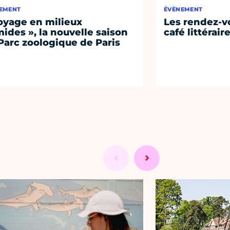
EMENT
ÉVÈNEMENT
oyage en milieux
Les rendez-vo
ides », la nouvelle saison
café littérair
Parc zoologique de Paris