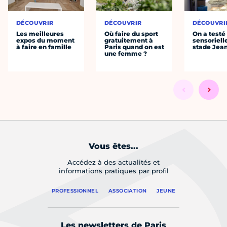
DÉCOUVRIR
DÉCOUVRIR
DÉCOUVRI
Les meilleures
Où faire du sport
On a testé 
expos du moment
gratuitement à
sensoriell
à faire en famille
Paris quand on est
stade Jea
une femme ?
Vous êtes...
Accédez à des actualités et
informations pratiques par profil
PROFESSIONNEL
ASSOCIATION
JEUNE
Les newsletters de Paris