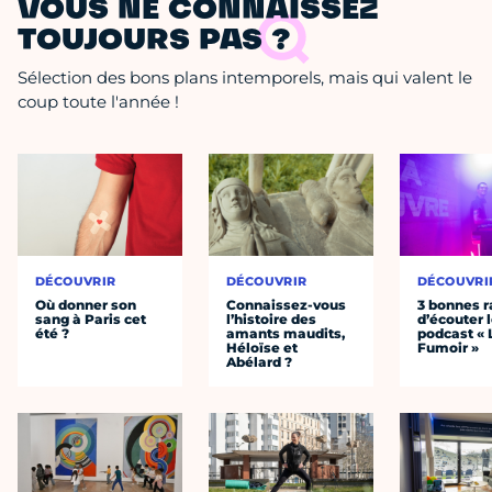
VOUS NE CONNAISSEZ
TOUJOURS PAS ?
Sélection des bons plans intemporels, mais qui valent le
coup toute l'année !
DÉCOUVRIR
DÉCOUVRIR
DÉCOUVRI
Où donner son
Connaissez-vous
3 bonnes r
sang à Paris cet
l’histoire des
d’écouter 
été ?
amants maudits,
podcast « 
Héloïse et
Fumoir »
Abélard ?