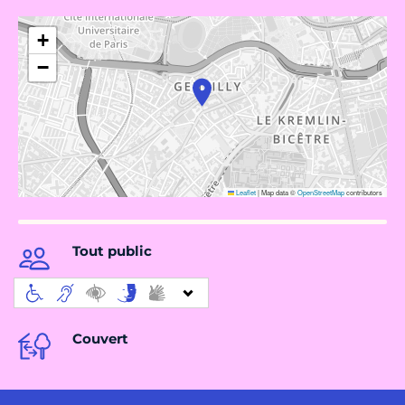
+
−
Leaflet
|
Map data ©
OpenStreetMap
contributors
Tout public
Couvert