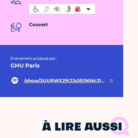
Couvert
Évènement proposé par :
GHU Paris
/show/3UURWX29iJJs59JNWcJ18G
À LIRE AUSSI