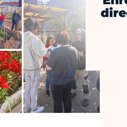
Enr
dire