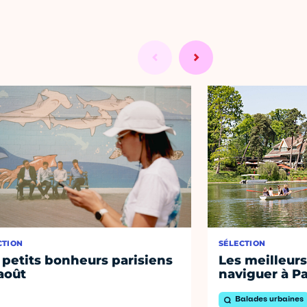
CTION
SÉLECTION
 petits bonheurs parisiens
Les meilleurs
août
naviguer à Pa
Balades urbaines