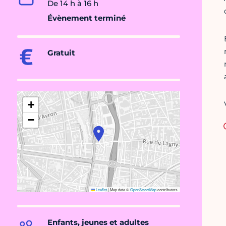
De 14 h à 16 h
Évènement terminé
Gratuit
+
−
Leaflet
|
Map data ©
OpenStreetMap
contributors
Enfants, jeunes et adultes