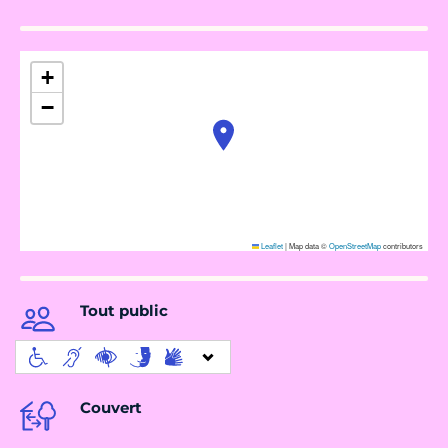
+
−
Leaflet
|
Map data ©
OpenStreetMap
contributors
Tout public
Couvert