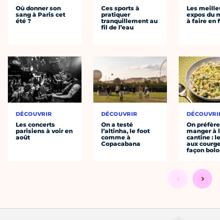
Où donner son
Ces sports à
Les meille
sang à Paris cet
pratiquer
expos du
été ?
tranquillement au
à faire en 
fil de l’eau
DÉCOUVRIR
DÉCOUVRIR
DÉCOUVRI
Les concerts
On a testé
On préfèr
parisiens à voir en
l’altinha, le foot
manger à 
août
comme à
cantine : l
Copacabana
aux courge
façon bol