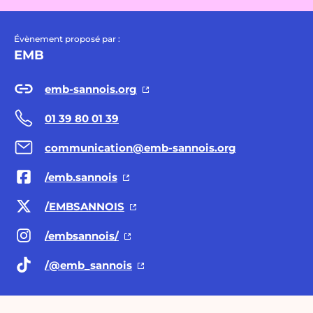
Évènement proposé par :
EMB
emb-sannois.org
01 39 80 01 39
communication@emb-sannois.org
/emb.sannois
/EMBSANNOIS
/embsannois/
/@emb
_sannois