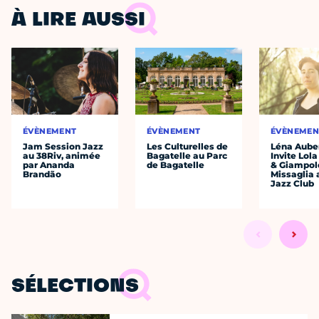
À LIRE AUSSI
ÉVÈNEMENT
ÉVÈNEMENT
ÉVÈNEMEN
Jam Session Jazz
Les Culturelles de
Léna Auber
au 38Riv, animée
Bagatelle au Parc
Invite Lol
par Ananda
de Bagatelle
& Giampol
Brandão
Missaglia 
Jazz Club
SÉLECTIONS