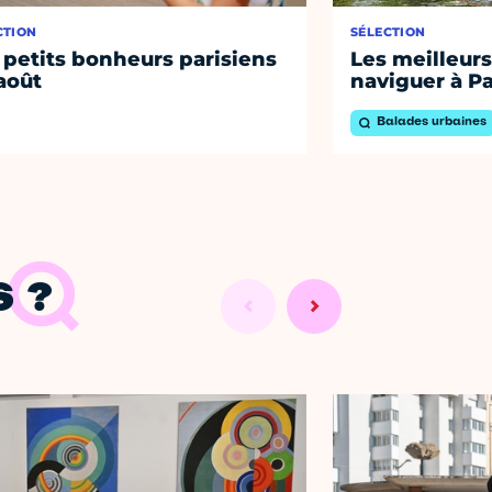
CTION
SÉLECTION
 petits bonheurs parisiens
Les meilleurs
août
naviguer à Pa
Balades urbaines
 ?