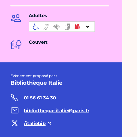
Adultes
Couvert
Évènement proposé par :
Bibliothèque Italie
01 56 61 34 30
bibliotheque.italie@paris.fr
/italiebib