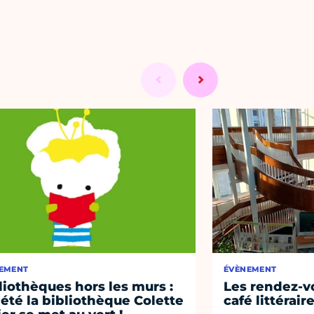
EMENT
ÉVÈNEMENT
liothèques hors les murs :
Les rendez-vo
 été la bibliothèque Colette
café littérair