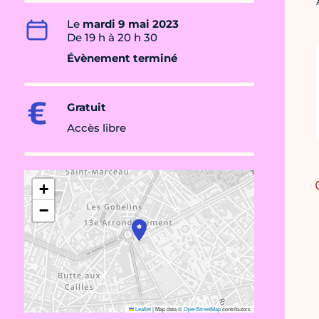
Le
mardi 9 mai 2023
De 19 h à 20 h 30
Évènement terminé
Gratuit
Accès libre
+
−
Leaflet
|
Map data ©
OpenStreetMap
contributors