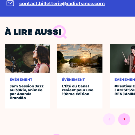
contact.billetterie@radiofrance.com
À LIRE AUSSI
ÉVÈNEMENT
ÉVÈNEMENT
ÉVÈNEMEN
Jam Session Jazz
L’Été du Canal
#Festival
au 38Riv, animée
revient pour une
JAM SESS
par Ananda
19ème édition
BENJAMIN
Brandão