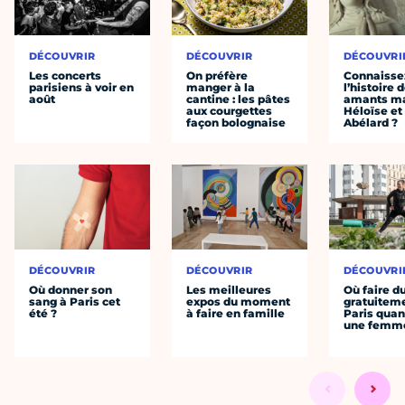
DÉCOUVRIR
DÉCOUVRIR
DÉCOUVRI
Les concerts
On préfère
Connaisse
parisiens à voir en
manger à la
l’histoire 
août
cantine : les pâtes
amants ma
aux courgettes
Héloïse et
façon bolognaise
Abélard ?
DÉCOUVRIR
DÉCOUVRIR
DÉCOUVRI
Où donner son
Les meilleures
Où faire d
sang à Paris cet
expos du moment
gratuitem
été ?
à faire en famille
Paris quan
une femm