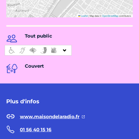
Leaflet
|
Map data ©
OpenStreetMap
contributors
Tout public
Couvert
Plus d'infos
www.maisondelaradio.fr
01 56 40 15 16