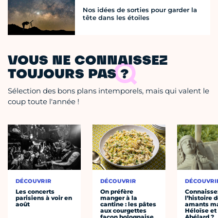
Nos idées de sorties pour garder la
tête dans les étoiles
VOUS NE CONNAISSEZ
TOUJOURS PAS ?
Sélection des bons plans intemporels, mais qui valent le
coup toute l'année !
DÉCOUVRIR
DÉCOUVRIR
DÉCOUVRI
Les concerts
On préfère
Connaisse
parisiens à voir en
manger à la
l’histoire 
août
cantine : les pâtes
amants ma
aux courgettes
Héloïse et
façon bolognaise
Abélard ?