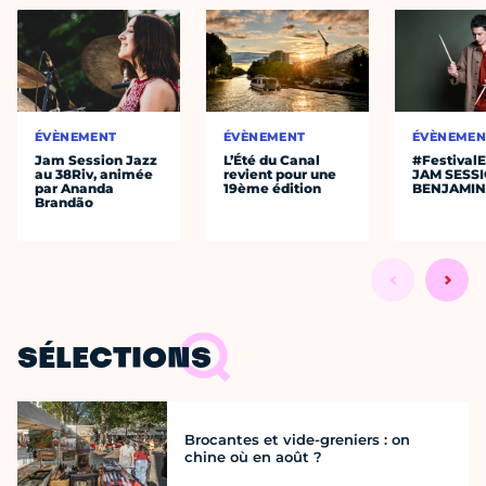
ÉVÈNEMENT
ÉVÈNEMENT
ÉVÈNEMEN
Jam Session Jazz
L’Été du Canal
#Festival
au 38Riv, animée
revient pour une
JAM SESS
par Ananda
19ème édition
BENJAMIN
Brandão
SÉLECTIONS
Brocantes et vide-greniers : on
chine où en août ?