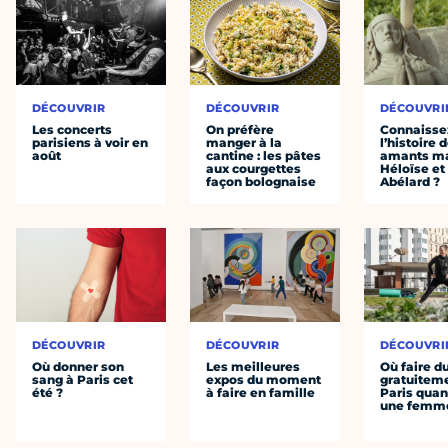
DÉCOUVRIR
DÉCOUVRIR
DÉCOUVRI
Les concerts
On préfère
Connaisse
parisiens à voir en
manger à la
l’histoire 
août
cantine : les pâtes
amants ma
aux courgettes
Héloïse et
façon bolognaise
Abélard ?
DÉCOUVRIR
DÉCOUVRIR
DÉCOUVRI
Où donner son
Les meilleures
Où faire d
sang à Paris cet
expos du moment
gratuitem
été ?
à faire en famille
Paris quan
une femm