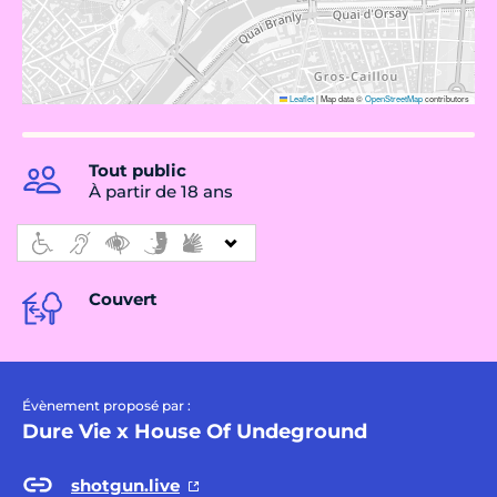
Leaflet
|
Map data ©
OpenStreetMap
contributors
Tout public
À partir de 18 ans
Couvert
Évènement proposé par :
Dure Vie x House Of Undeground
shotgun.live