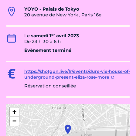
YOYO - Palais de Tokyo
20 avenue de New York , Paris 16e
er
Le
samedi 1
avril 2023
De 23 h 30 à 6 h
Évènement terminé
https://shotgun.live/fr/events/dure-vie-house-of-
underground-present-eliza-rose-more
Réservation conseillée
+
−