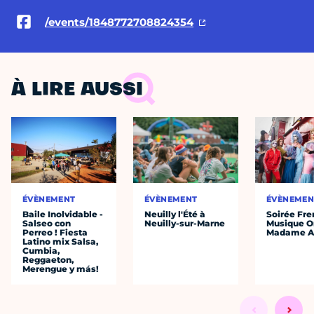
/events/1848772708824354
À LIRE AUSSI
ÉVÈNEMENT
ÉVÈNEMENT
ÉVÈNEMEN
Baile Inolvidable -
Neuilly l'Été à
Soirée Fre
Salseo con
Neuilly-sur-Marne
Musique O
Perreo ! Fiesta
Madame A
Latino mix Salsa,
Cumbia,
Reggaeton,
Merengue y más!