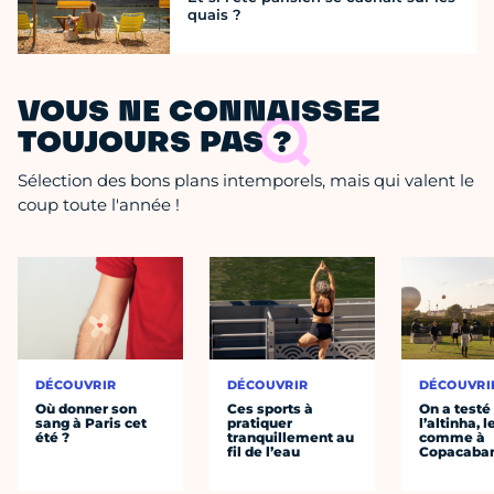
quais ?
VOUS NE CONNAISSEZ
TOUJOURS PAS ?
Sélection des bons plans intemporels, mais qui valent le
coup toute l'année !
DÉCOUVRIR
DÉCOUVRIR
DÉCOUVRI
Où donner son
Ces sports à
On a testé
sang à Paris cet
pratiquer
l’altinha, l
été ?
tranquillement au
comme à
fil de l’eau
Copacaba