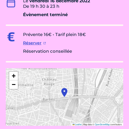
Le
vendredi 16 décembre 2022
De 19 h 30 à 23 h
Évènement terminé
Prévente 16€ • Tarif plein 18€
Réserver
Réservation conseillée
+
−
Leaflet
|
Map data ©
OpenStreetMap
contributors