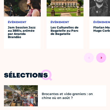
ÉVÈNEMENT
ÉVÈNEMENT
ÉVÈNEMEN
Jam Session Jazz
Les Culturelles de
Florian Ma
au 38Riv, animée
Bagatelle au Parc
Hugo Corb
par Ananda
de Bagatelle
Brandão
SÉLECTIONS
Brocantes et vide-greniers : on
chine où en août ?