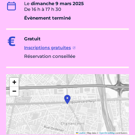
Le
dimanche 9 mars 2025
De 16 h à 17 h 30
Évènement terminé
Gratuit
Inscriptions gratuites
Réservation conseillée
+
−
Leaflet
|
Map data ©
OpenStreetMap
contributors