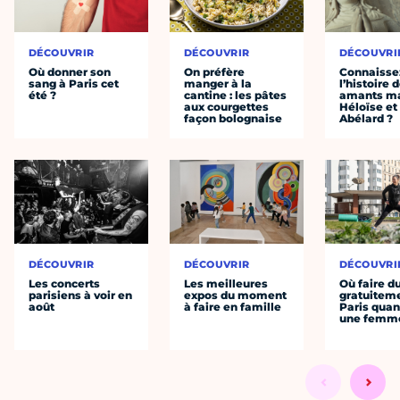
DÉCOUVRIR
DÉCOUVRIR
DÉCOUVRI
Où donner son
On préfère
Connaisse
sang à Paris cet
manger à la
l’histoire 
été ?
cantine : les pâtes
amants ma
aux courgettes
Héloïse et
façon bolognaise
Abélard ?
DÉCOUVRIR
DÉCOUVRIR
DÉCOUVRI
Les concerts
Les meilleures
Où faire d
parisiens à voir en
expos du moment
gratuitem
août
à faire en famille
Paris quan
une femm