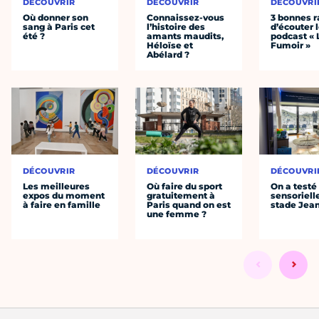
DÉCOUVRIR
DÉCOUVRIR
DÉCOUVRI
Où donner son
Connaissez-vous
3 bonnes r
sang à Paris cet
l’histoire des
d’écouter 
été ?
amants maudits,
podcast « 
Héloïse et
Fumoir »
Abélard ?
DÉCOUVRIR
DÉCOUVRIR
DÉCOUVRI
Les meilleures
Où faire du sport
On a testé 
expos du moment
gratuitement à
sensoriell
à faire en famille
Paris quand on est
stade Jea
une femme ?