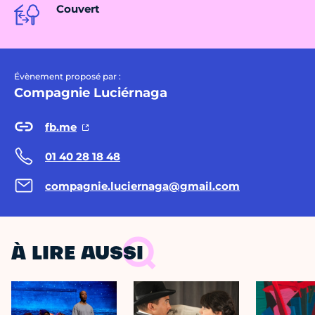
Couvert
Évènement proposé par :
Compagnie Luciérnaga
fb.me
01 40 28 18 48
compagnie.luciernaga@gmail.com
À LIRE AUSSI