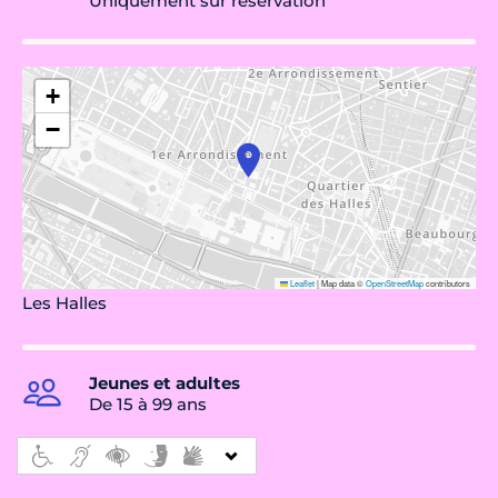
Uniquement sur réservation
+
−
Leaflet
|
Map data ©
OpenStreetMap
contributors
Les Halles
Jeunes et adultes
De 15 à 99 ans