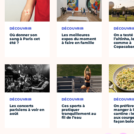
DÉCOUVRIR
DÉCOUVRIR
DÉCOUVRI
Où donner son
Les meilleures
On a testé
sang à Paris cet
expos du moment
l’altinha, l
été ?
à faire en famille
comme à
Copacaba
DÉCOUVRIR
DÉCOUVRIR
DÉCOUVRI
Les concerts
Ces sports à
On préfèr
parisiens à voir en
pratiquer
manger à 
août
tranquillement au
cantine : l
fil de l’eau
aux courge
façon bol