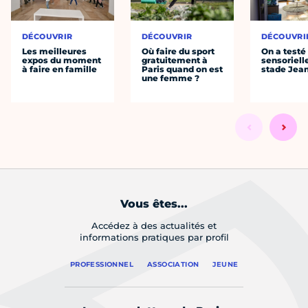
DÉCOUVRIR
DÉCOUVRIR
DÉCOUVRI
Les meilleures
Où faire du sport
On a testé 
expos du moment
gratuitement à
sensoriell
à faire en famille
Paris quand on est
stade Jea
une femme ?
Vous êtes...
Accédez à des actualités et
informations pratiques par profil
PROFESSIONNEL
ASSOCIATION
JEUNE