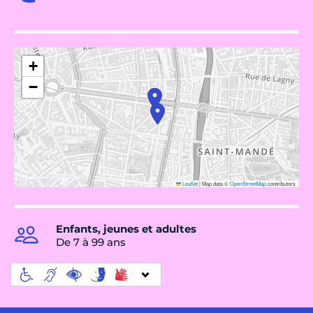
+
−
Leaflet
|
Map data ©
OpenStreetMap
contributors
Enfants, jeunes et adultes
De 7 à 99 ans