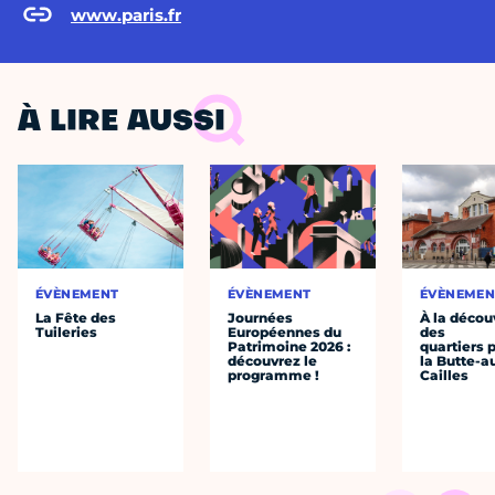
www.paris.fr
À LIRE AUSSI
ÉVÈNEMENT
ÉVÈNEMENT
ÉVÈNEMEN
La Fête des
Journées
À la décou
Tuileries
Européennes du
des
Patrimoine 2026 :
quartiers p
découvrez le
la Butte-a
programme !
Cailles