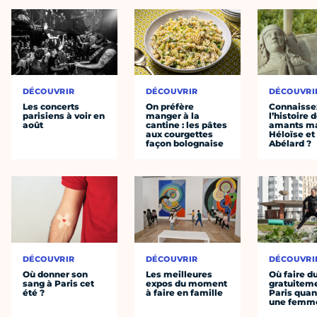
DÉCOUVRIR
DÉCOUVRIR
DÉCOUVRI
Les concerts
On préfère
Connaisse
parisiens à voir en
manger à la
l’histoire 
août
cantine : les pâtes
amants ma
aux courgettes
Héloïse et
façon bolognaise
Abélard ?
DÉCOUVRIR
DÉCOUVRIR
DÉCOUVRI
Où donner son
Les meilleures
Où faire d
sang à Paris cet
expos du moment
gratuitem
été ?
à faire en famille
Paris quan
une femm