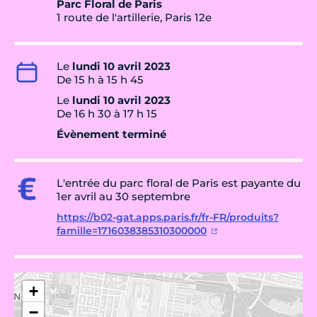
Parc Floral de Paris
1 route de l'artillerie, Paris 12e
Le
lundi 10 avril 2023
De 15 h à 15 h 45
Le
lundi 10 avril 2023
De 16 h 30 à 17 h 15
Évènement terminé
L'entrée du parc floral de Paris est payante du
1er avril au 30 septembre
https://b02-gat.apps.paris.fr/fr-FR/produits?
famille=1716038385310300000
+
−