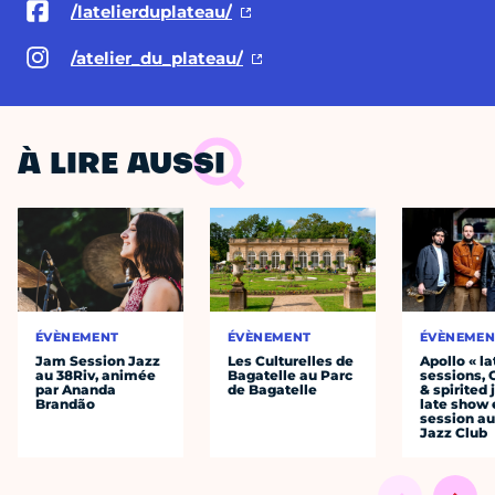
/latelierduplateau/
/atelier_du_plateau/
À LIRE AUSSI
ÉVÈNEMENT
ÉVÈNEMENT
ÉVÈNEMEN
Jam Session Jazz
Les Culturelles de
Apollo « la
au 38Riv, animée
Bagatelle au Parc
sessions, 
par Ananda
de Bagatelle
& spirited 
Brandão
late show 
session au
Jazz Club