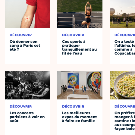
DÉCOUVRIR
DÉCOUVRIR
DÉCOUVRI
Où donner son
Ces sports à
On a testé
sang à Paris cet
pratiquer
l’altinha, l
été ?
tranquillement au
comme à
fil de l’eau
Copacaba
DÉCOUVRIR
DÉCOUVRIR
DÉCOUVRI
Les concerts
Les meilleures
On préfèr
parisiens à voir en
expos du moment
manger à 
août
à faire en famille
cantine : l
aux courge
façon bol