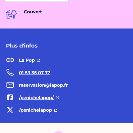
Couvert
Plus d'infos
La Pop
01 53 35 07 77
reservation@lapop.fr
/penichelapop/
/penichelapop