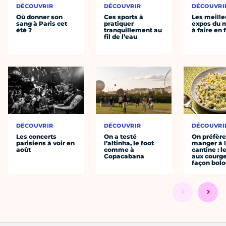
DÉCOUVRIR
DÉCOUVRIR
DÉCOUVRI
Où donner son
Ces sports à
Les meille
sang à Paris cet
pratiquer
expos du
été ?
tranquillement au
à faire en 
fil de l’eau
DÉCOUVRIR
DÉCOUVRIR
DÉCOUVRI
Les concerts
On a testé
On préfèr
parisiens à voir en
l’altinha, le foot
manger à 
août
comme à
cantine : l
Copacabana
aux courge
façon bol