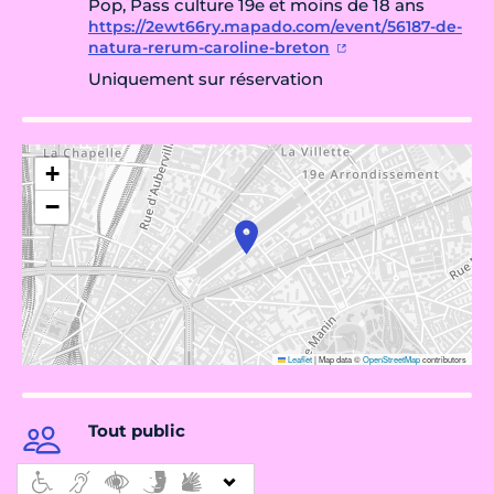
Pop, Pass culture 19e et moins de 18 ans
https://2ewt66ry.mapado.com/event/56187-de-
natura-rerum-caroline-breton
Uniquement sur réservation
+
−
Leaflet
|
Map data ©
OpenStreetMap
contributors
Tout public