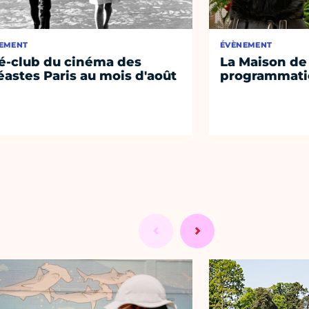
EMENT
ÉVÈNEMENT
é-club du cinéma des
La Maison de 
éastes Paris au mois d'août
programmati