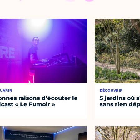
UVRIR
DÉCOUVRIR
onnes raisons d’écouter le
5 jardins où s
cast « Le Fumoir »
sans rien dép