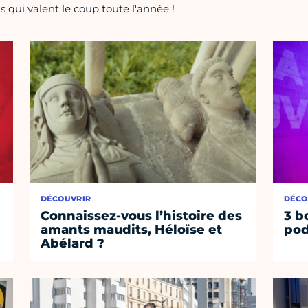
 qui valent le coup toute l'année !
DÉCOUVRIR
DÉCO
Connaissez-vous l’histoire des
3 b
amants maudits, Héloïse et
pod
Abélard ?