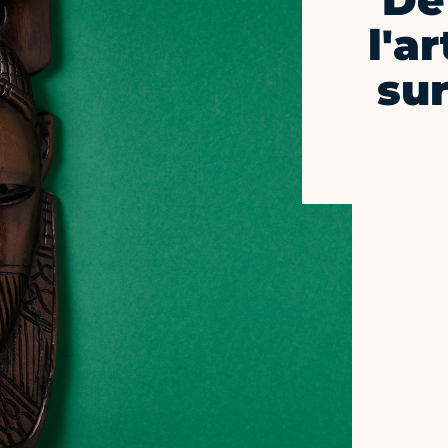
De
l'ar
sur