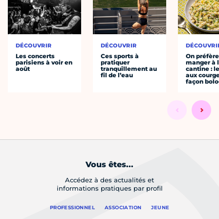
DÉCOUVRIR
DÉCOUVRIR
DÉCOUVRI
Les concerts
Ces sports à
On préfèr
parisiens à voir en
pratiquer
manger à 
août
tranquillement au
cantine : l
fil de l’eau
aux courge
façon bol
Vous êtes...
Accédez à des actualités et
informations pratiques par profil
PROFESSIONNEL
ASSOCIATION
JEUNE