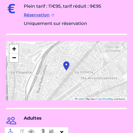
Plein tarif : 11€95, tarif réduit : 9€95
Réservation
Uniquement sur réservation
+
−
Leaflet
|
Map data ©
OpenStreetMap
contributors
Adultes