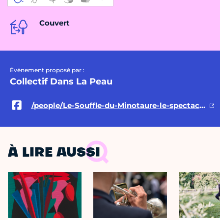
Couvert
Évènement proposé par :
Collectif Dans La Peau
/people/Le-Souffle-du-Minotaure-le-spectacle/100086722213900/
À LIRE AUSSI