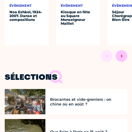
ÉVÈNEMENT
ÉVÈNEMENT
ÉVÈNEMEN
Noa Eshkol, 1924-
Kiosque en fête
Séjour
2007. Danse et
au Square
Chorégrap
compositions
Monseigneur
Bien-Être
Maillet
SÉLECTIONS
Brocantes et vide-greniers : on
chine où en août ?
Que faire à Paris ce 15 août ?