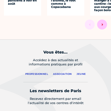
parisiens à voir en
l’altinha, le foot
manger à 
août
comme à
cantine : l
Copacabana
aux courge
façon bol
Vous êtes...
Accédez à des actualités et
informations pratiques par profil
PROFESSIONNEL
ASSOCIATION
JEUNE
Les newsletters de Paris
Recevez directement par email
l'actualité de vos centres d'intérêt