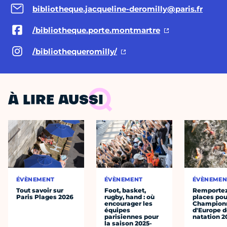
bibliotheque.jacqueline-deromilly@paris.fr
/bibliotheque.porte.montmartre
/bibliothequeromilly/
À LIRE AUSSI
ÉVÈNEMENT
ÉVÈNEMENT
ÉVÈNEMEN
Tout savoir sur
Foot, basket,
Remportez
Paris Plages 2026
rugby, hand : où
places pou
encourager les
Champion
équipes
d'Europe 
parisiennes pour
natation 2
la saison 2025-