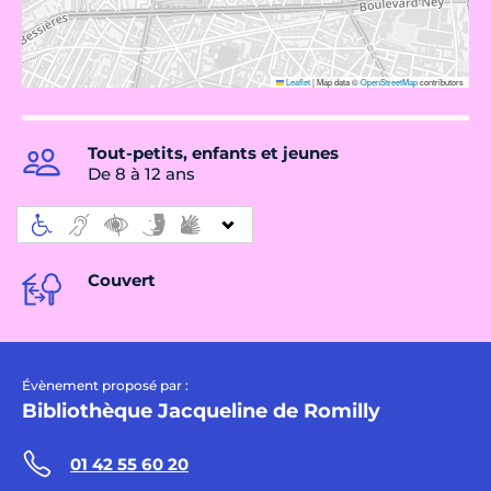
Leaflet
|
Map data ©
OpenStreetMap
contributors
Tout-petits, enfants et jeunes
De 8 à 12 ans
Couvert
Évènement proposé par :
Bibliothèque Jacqueline de Romilly
01 42 55 60 20