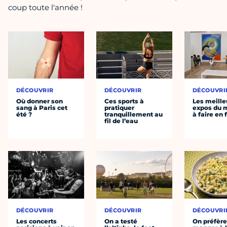
coup toute l'année !
DÉCOUVRIR
DÉCOUVRIR
DÉCOUVRI
Où donner son
Ces sports à
Les meille
sang à Paris cet
pratiquer
expos du
été ?
tranquillement au
à faire en 
fil de l’eau
DÉCOUVRIR
DÉCOUVRIR
DÉCOUVRI
Les concerts
On a testé
On préfèr