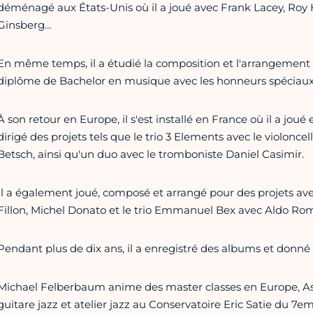
déménagé aux États-Unis où il a joué avec Frank Lacey, Roy
Ginsberg…
En même temps, il a étudié la composition et l'arrangement à
diplôme de Bachelor en musique avec les honneurs spécia
À son retour en Europe, il s'est installé en France où il a joué 
dirigé des projets tels que le trio 3 Elements avec le violonce
Betsch, ainsi qu'un duo avec le tromboniste Daniel Casimir.
Il a également joué, composé et arrangé pour des projets av
Fillon, Michel Donato et le trio Emmanuel Bex avec Aldo Ro
Pendant plus de dix ans, il a enregistré des albums et donné 
Michael Felberbaum anime des master classes en Europe, Asi
guitare jazz et atelier jazz au Conservatoire Eric Satie du 7