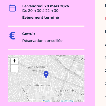
Le
vendredi 20 mars 2026
De 20 h 30 à 22 h 30
Évènement terminé
Gratuit
Réservation conseillée
+
−
Leaflet
|
Map data ©
OpenStreetMap
contributors