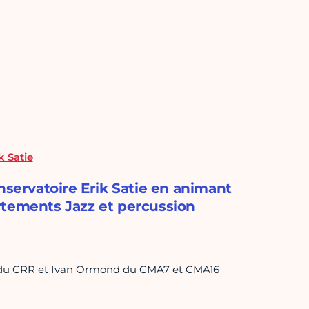
k Satie
nservatoire Erik Satie en animant
rtements Jazz et percussion
d du CRR et Ivan Ormond du CMA7 et CMA16