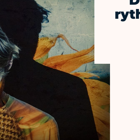
D
ryt