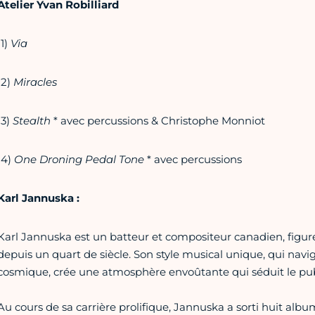
Atelier Yvan Robilliard
11)
Via
12)
Miracles
13)
Stealth
* avec percussions & Christophe Monniot
14)
One Droning Pedal Tone
* avec percussions
Karl Jannuska :
Karl Jannuska est un batteur et compositeur canadien, figu
depuis un quart de siècle. Son style musical unique, qui navi
cosmique, crée une atmosphère envoûtante qui séduit le publi
Au cours de sa carrière prolifique, Jannuska a sorti huit album