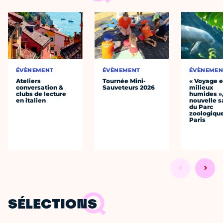
ÉVÈNEMENT
ÉVÈNEMENT
ÉVÈNEMEN
Ateliers
Tournée Mini-
« Voyage 
conversation &
Sauveteurs 2026
milieux
clubs de lecture
humides »,
en italien
nouvelle s
du Parc
zoologiqu
Paris
SÉLECTIONS