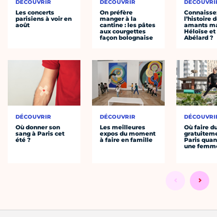
DÉCOUVRIR
DÉCOUVRIR
DÉCOUVRI
Les concerts
On préfère
Connaisse
parisiens à voir en
manger à la
l’histoire 
août
cantine : les pâtes
amants ma
aux courgettes
Héloïse et
façon bolognaise
Abélard ?
DÉCOUVRIR
DÉCOUVRIR
DÉCOUVRI
Où donner son
Les meilleures
Où faire d
sang à Paris cet
expos du moment
gratuitem
été ?
à faire en famille
Paris quan
une femm