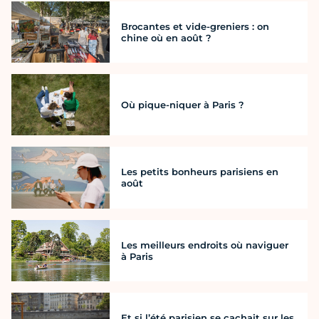
Brocantes et vide-greniers : on
chine où en août ?
Où pique-niquer à Paris ?
Les petits bonheurs parisiens en
août
Les meilleurs endroits où naviguer
à Paris
Et si l’été parisien se cachait sur les