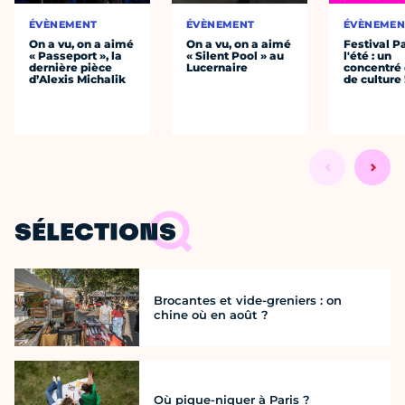
ÉVÈNEMENT
ÉVÈNEMENT
ÉVÈNEMEN
On a vu, on a aimé
On a vu, on a aimé
Festival P
« Passeport », la
« Silent Pool » au
l'été : un
dernière pièce
Lucernaire
concentré 
d’Alexis Michalik
de culture 
SÉLECTIONS
Brocantes et vide-greniers : on
chine où en août ?
Où pique-niquer à Paris ?