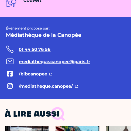
Couvert
Évènement proposé par :
Médiathèque de la Canopée
01 44 50 76 56
mediatheque.canopee@paris.fr
/bibcanopee
/mediatheque.canopee/
À LIRE AUSSI