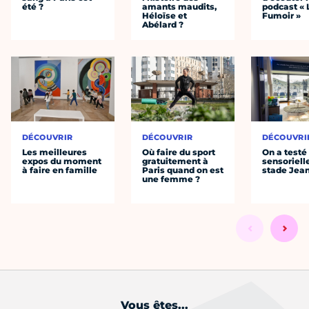
été ?
amants maudits,
podcast « 
Héloïse et
Fumoir »
Abélard ?
DÉCOUVRIR
DÉCOUVRIR
DÉCOUVRI
Les meilleures
Où faire du sport
On a testé 
expos du moment
gratuitement à
sensoriell
à faire en famille
Paris quand on est
stade Jea
une femme ?
Vous êtes...