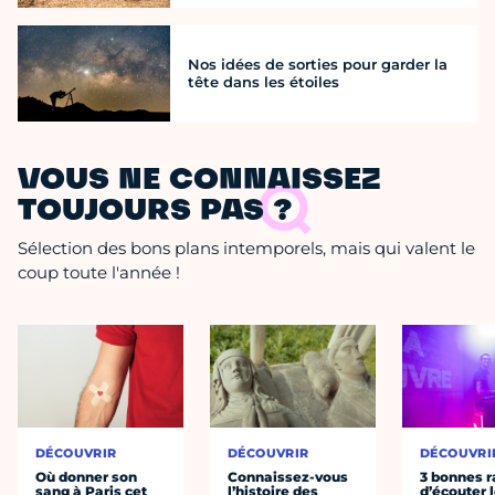
Nos idées de sorties pour garder la
tête dans les étoiles
VOUS NE CONNAISSEZ
TOUJOURS PAS ?
Sélection des bons plans intemporels, mais qui valent le
coup toute l'année !
DÉCOUVRIR
DÉCOUVRIR
DÉCOUVRI
Où donner son
Connaissez-vous
3 bonnes r
sang à Paris cet
l’histoire des
d’écouter 