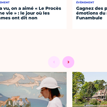
EMENT
ÉVÈNEMENT
a vu, on a aimé « Le Procès
Gagnez des p
e vie » : le jour où les
émotions du 
mes ont dit non
Funambule