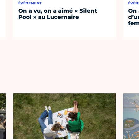
ÉVÈNEMENT
ÉVÈN
On a vu, on a aimé « Silent
On 
Pool » au Lucernaire
d’un
fem