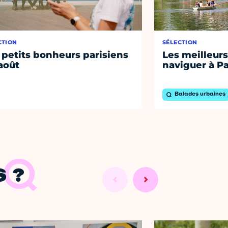
CTION
SÉLECTION
 petits bonheurs parisiens
Les meilleurs
août
naviguer à Pa
Balades urbaines
 ?