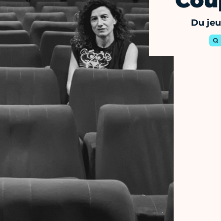
Cou
Du jeu