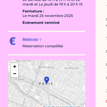
mardi et Le jeudi de 19 h à 20 h 15
Fermeture :
Le mardi 25 novembre 2025
Évènement terminé
Réservez
Réservation conseillée
+
−
Leaflet
|
Map data ©
OpenStreetMap
contributors