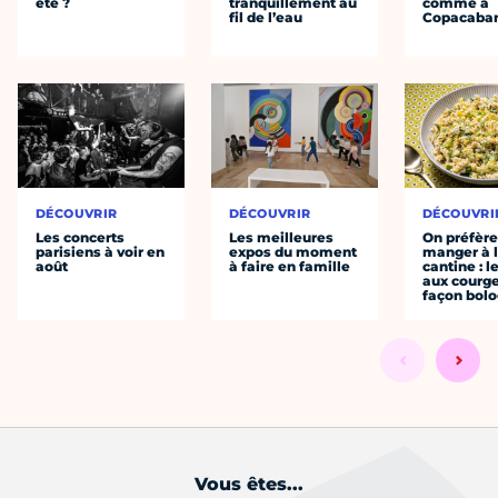
été ?
tranquillement au
comme à
fil de l’eau
Copacaba
DÉCOUVRIR
DÉCOUVRIR
DÉCOUVRI
Les concerts
Les meilleures
On préfèr
parisiens à voir en
expos du moment
manger à 
août
à faire en famille
cantine : l
aux courge
façon bol
Vous êtes...