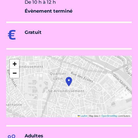
De 10 h à 12 h
Évènement terminé
Gratuit
+
−
Leaflet
|
Map data ©
OpenStreetMap
contributors
Adultes