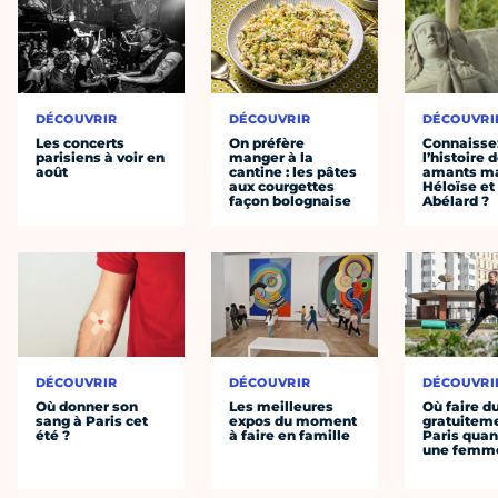
DÉCOUVRIR
DÉCOUVRIR
DÉCOUVRI
Les concerts
On préfère
Connaisse
parisiens à voir en
manger à la
l’histoire 
août
cantine : les pâtes
amants ma
aux courgettes
Héloïse et
façon bolognaise
Abélard ?
DÉCOUVRIR
DÉCOUVRIR
DÉCOUVRI
Où donner son
Les meilleures
Où faire d
sang à Paris cet
expos du moment
gratuitem
été ?
à faire en famille
Paris quan
une femm