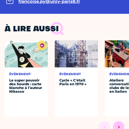
francoise.py@univ-paris8.fr
À LIRE AUSSI
ÉVÈNEMENT
ÉVÈNEMENT
ÉVÈNEMEN
Le super pouvoir
Cycle « C'était
Ateliers
des Sourds : carte
Paris en 1970 »
conversati
blanche à l'auteur
clubs de l
Nikesco
en italien