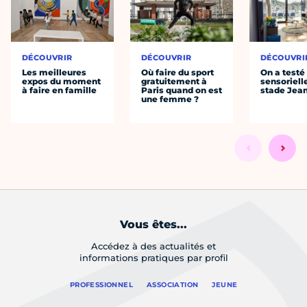
DÉCOUVRIR
DÉCOUVRIR
DÉCOUVRI
Les meilleures
Où faire du sport
On a testé 
expos du moment
gratuitement à
sensoriell
à faire en famille
Paris quand on est
stade Jea
une femme ?
Vous êtes...
Accédez à des actualités et
informations pratiques par profil
PROFESSIONNEL
ASSOCIATION
JEUNE