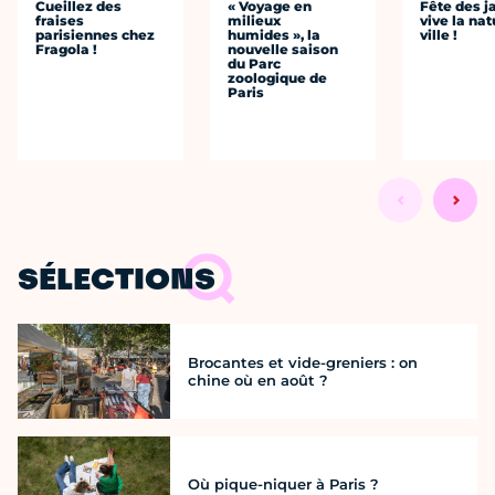
Cueillez des
« Voyage en
Fête des ja
fraises
milieux
vive la nat
parisiennes chez
humides », la
ville !
Fragola !
nouvelle saison
du Parc
zoologique de
Paris
SÉLECTIONS
Brocantes et vide-greniers : on
chine où en août ?
Où pique-niquer à Paris ?