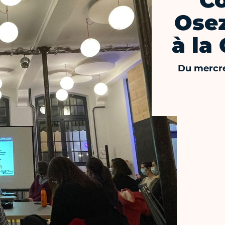
Co
Osez
à la
Du mercre