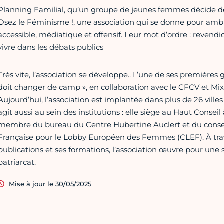
Planning Familial, qu’un groupe de jeunes femmes décide de s
Osez le Féminisme !, une association qui se donne pour ambi
accessible, médiatique et offensif. Leur mot d’ordre : revendi
vivre dans les débats publics
Très vite, l’association se développe.. L’une de ses premières
doit changer de camp », en collaboration avec le CFCV et Mix
Aujourd’hui, l’association est implantée dans plus de 26 ville
agit aussi au sein des institutions : elle siège au Haut Consei
membre du bureau du Centre Hubertine Auclert et du conseil
Française pour le Lobby Européen des Femmes (CLEF). À trave
publications et ses formations, l’association œuvre pour une so
patriarcat.
Mise à jour le 30/05/2025