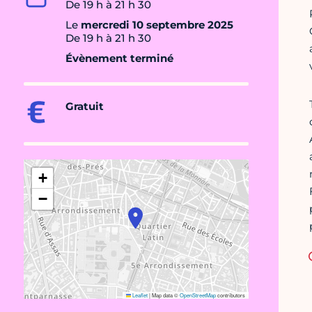
De 19 h à 21 h 30
Le
mercredi 10 septembre 2025
De 19 h à 21 h 30
Évènement terminé
Gratuit
+
−
Leaflet
|
Map data ©
OpenStreetMap
contributors