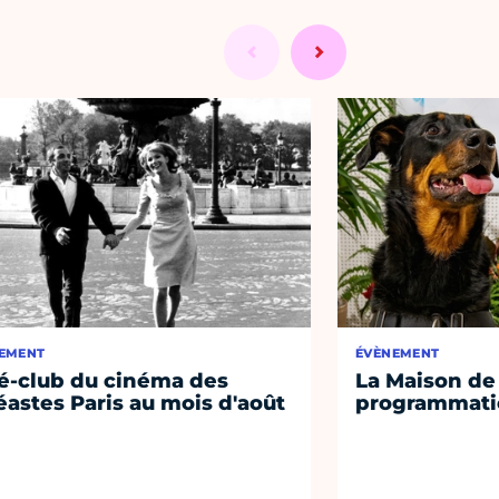
EMENT
ÉVÈNEMENT
é-club du cinéma des
La Maison de 
éastes Paris au mois d'août
programmati