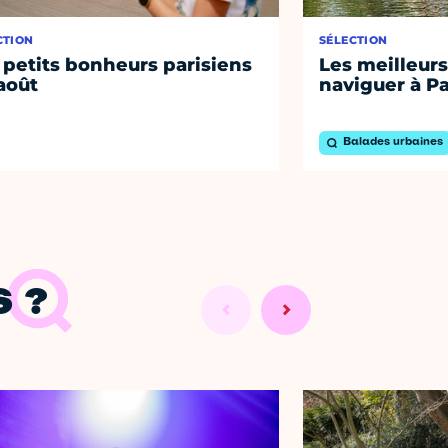
CTION
SÉLECTION
 petits bonheurs parisiens
Les meilleurs
août
naviguer à Pa
Balades urbaines
 ?