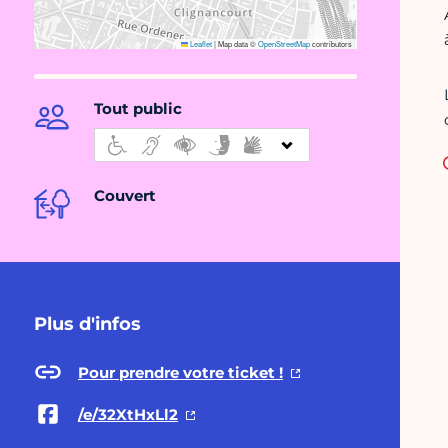
Leaflet
|
Map data ©
OpenStreetMap
contributors
Tout public
Couvert
Plus d'infos
Pour prendre votre ticket !
/e/32XtHxLl2