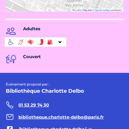
Leaflet
|
Map data ©
OpenStreetMap
contributors
Adultes
Couvert
Évènement proposé par :
Bibliothèque Charlotte Delbo
01 53 29 74 30
bibliotheque.charlotte-delbo@paris.fr