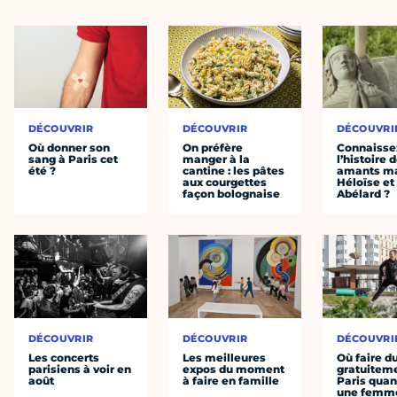
DÉCOUVRIR
DÉCOUVRIR
DÉCOUVRI
Où donner son
On préfère
Connaisse
sang à Paris cet
manger à la
l’histoire 
été ?
cantine : les pâtes
amants ma
aux courgettes
Héloïse et
façon bolognaise
Abélard ?
DÉCOUVRIR
DÉCOUVRIR
DÉCOUVRI
Les concerts
Les meilleures
Où faire d
parisiens à voir en
expos du moment
gratuitem
août
à faire en famille
Paris quan
une femm