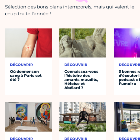
Sélection des bons plans intemporels, mais qui valent le
coup toute l'année !
DÉCOUVRIR
DÉCOUVRIR
DÉCOUVRI
Où donner son
Connaissez-vous
3 bonnes r
sang à Paris cet
l’histoire des
d’écouter 
été ?
amants maudits,
podcast « 
Héloïse et
Fumoir »
Abélard ?
DÉCOUVRIR
DÉCOUVRIR
DÉCOUVRI