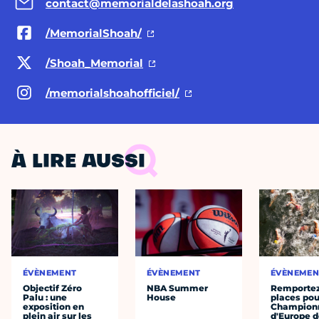
contact@memorialdelashoah.org
/MemorialShoah/
/Shoah_Memorial
/memorialshoahofficiel/
À LIRE AUSSI
ÉVÈNEMENT
ÉVÈNEMENT
ÉVÈNEMEN
Objectif Zéro
NBA Summer
Remportez
Palu : une
House
places pou
exposition en
Champion
plein air sur les
d'Europe 