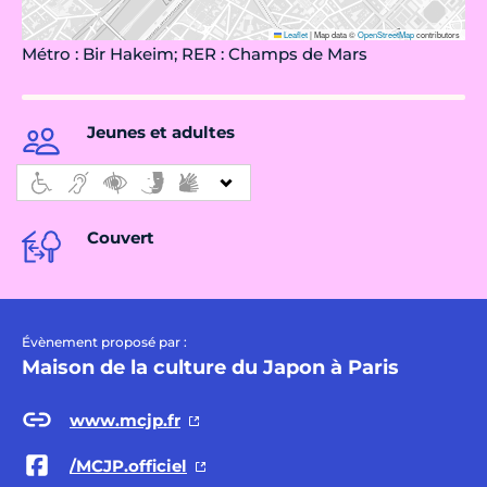
Leaflet
|
Map data ©
OpenStreetMap
contributors
Métro : Bir Hakeim; RER : Champs de Mars
Jeunes et adultes
Couvert
Évènement proposé par :
Maison de la culture du Japon à Paris
www.mcjp.fr
/MCJP.officiel