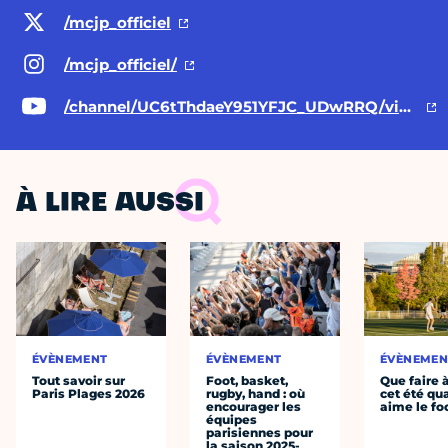
/mcjp_officiel
/mcjp_officiel/
/channel/UC6tThdaeY951YFJC_UDwRRQ/videos
À LIRE AUSSI
ÉVÈNEMENT
ÉVÈNEMENT
ÉVÈNEMEN
Tout savoir sur
Foot, basket,
Que faire 
Paris Plages 2026
rugby, hand : où
cet été qu
encourager les
aime le fo
équipes
parisiennes pour
la saison 2025-