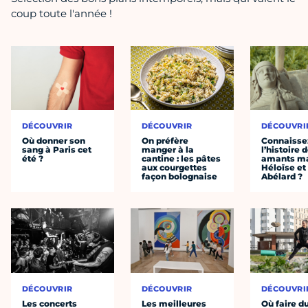
coup toute l'année !
DÉCOUVRIR
DÉCOUVRIR
DÉCOUVRI
Où donner son
On préfère
Connaisse
sang à Paris cet
manger à la
l’histoire 
été ?
cantine : les pâtes
amants ma
aux courgettes
Héloïse et
façon bolognaise
Abélard ?
DÉCOUVRIR
DÉCOUVRIR
DÉCOUVRI
Les concerts
Les meilleures
Où faire d