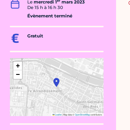
er
Le
mercredi 1
mars 2023
De 15 h à 16 h 30
Évènement terminé
Gratuit
+
−
Leaflet
|
Map data ©
OpenStreetMap
contributors