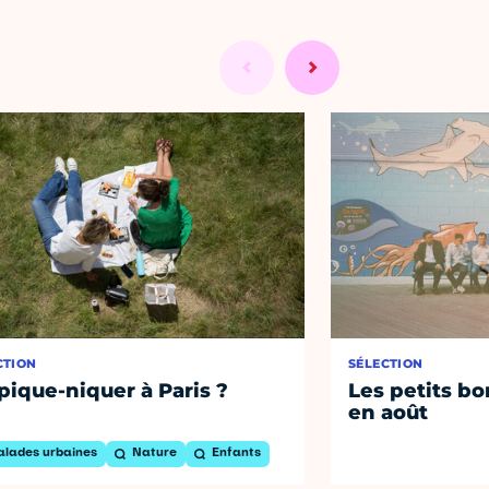
CTION
SÉLECTION
pique-niquer à Paris ?
Les petits bo
en août
alades urbaines
Nature
Enfants