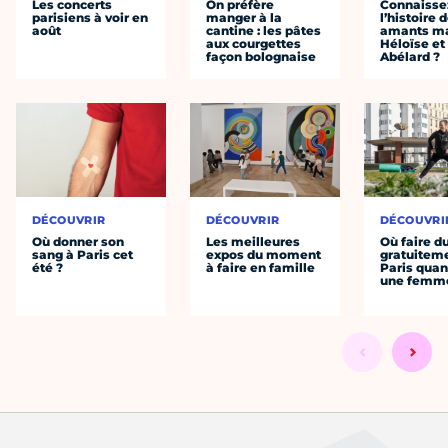
Les concerts
On préfère
Connaisse
parisiens à voir en
manger à la
l’histoire 
août
cantine : les pâtes
amants ma
aux courgettes
Héloïse et
façon bolognaise
Abélard ?
DÉCOUVRIR
DÉCOUVRIR
DÉCOUVRI
Où donner son
Les meilleures
Où faire d
sang à Paris cet
expos du moment
gratuitem
été ?
à faire en famille
Paris quan
une femm