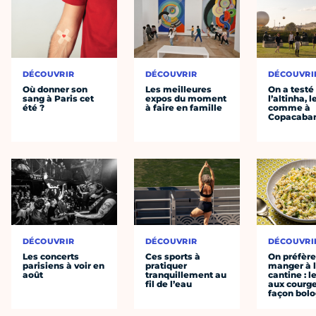
DÉCOUVRIR
DÉCOUVRIR
DÉCOUVRI
Où donner son
Les meilleures
On a testé
sang à Paris cet
expos du moment
l’altinha, l
été ?
à faire en famille
comme à
Copacaba
DÉCOUVRIR
DÉCOUVRIR
DÉCOUVRI
Les concerts
Ces sports à
On préfèr
parisiens à voir en
pratiquer
manger à 
août
tranquillement au
cantine : l
fil de l’eau
aux courge
façon bol