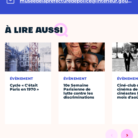
museedelaprefecturedepolice@interieur.gouv.fr
À LIRE AUSSI
ÉVÈNEMENT
ÉVÈNEMENT
ÉVÈNEMEN
Cycle « C'était
10e Semaine
Ciné-club 
Paris en 1970 »
Parisienne de
cinéma de
lutte contre les
cinéastes 
discriminations
mois d'ao