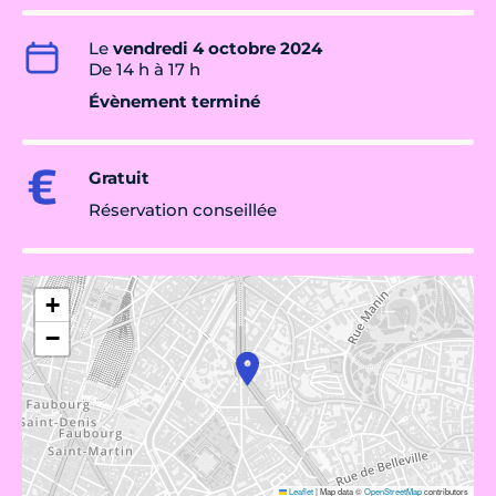
Le
vendredi 4 octobre 2024
De 14 h à 17 h
Évènement terminé
Gratuit
Réservation conseillée
+
−
Leaflet
|
Map data ©
OpenStreetMap
contributors