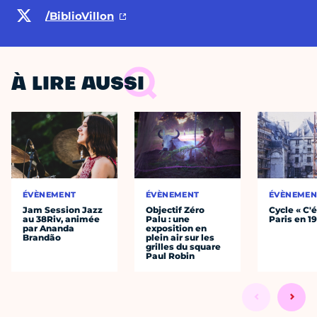
/BiblioVillon
À LIRE AUSSI
ÉVÈNEMENT
ÉVÈNEMENT
ÉVÈNEMEN
Jam Session Jazz
Objectif Zéro
Cycle « C'é
au 38Riv, animée
Palu : une
Paris en 1
par Ananda
exposition en
Brandão
plein air sur les
grilles du square
Paul Robin