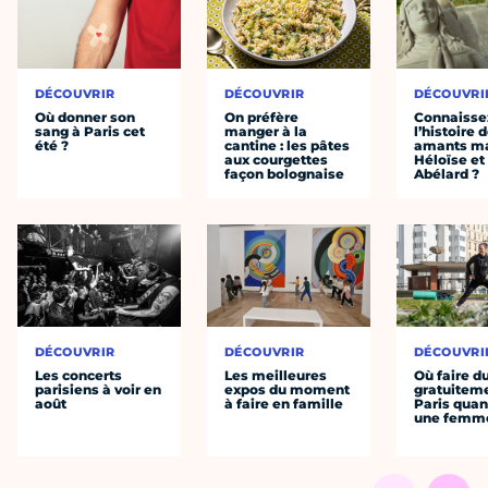
DÉCOUVRIR
DÉCOUVRIR
DÉCOUVRI
Où donner son
On préfère
Connaisse
sang à Paris cet
manger à la
l’histoire 
été ?
cantine : les pâtes
amants ma
aux courgettes
Héloïse et
façon bolognaise
Abélard ?
DÉCOUVRIR
DÉCOUVRIR
DÉCOUVRI
Les concerts
Les meilleures
Où faire d
parisiens à voir en
expos du moment
gratuitem
août
à faire en famille
Paris quan
une femm