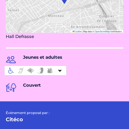
Leaflet
|
Map data ©
OpenStreetMap
contributors
Hall Defrasse
Jeunes et adultes
Couvert
Évènement proposé par :
Citéco