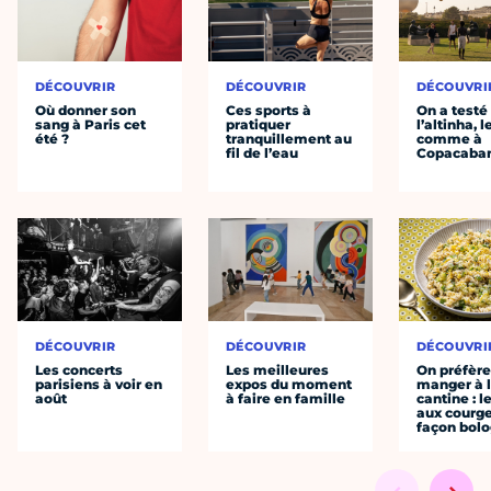
DÉCOUVRIR
DÉCOUVRIR
DÉCOUVRI
Où donner son
Ces sports à
On a testé
sang à Paris cet
pratiquer
l’altinha, l
été ?
tranquillement au
comme à
fil de l’eau
Copacaba
DÉCOUVRIR
DÉCOUVRIR
DÉCOUVRI
Les concerts
Les meilleures
On préfèr
parisiens à voir en
expos du moment
manger à 
août
à faire en famille
cantine : l
aux courge
façon bol