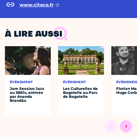
www.citeco.fr
À LIRE AUSSI
ÉVÈNEMENT
ÉVÈNEMENT
ÉVÈNEMEN
Jam Session Jazz
Les Culturelles de
Florian Ma
au 38Riv, animée
Bagatelle au Parc
Hugo Corb
par Ananda
de Bagatelle
Brandão