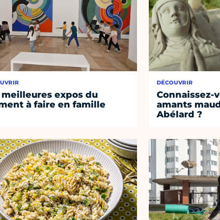
UVRIR
DÉCOUVRIR
 meilleures expos du
Connaissez-vo
ent à faire en famille
amants maudi
Abélard ?