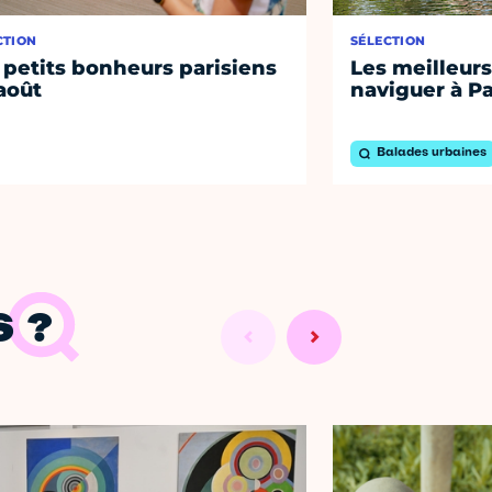
CTION
SÉLECTION
 petits bonheurs parisiens
Les meilleurs
août
naviguer à Pa
Balades urbaines
 ?