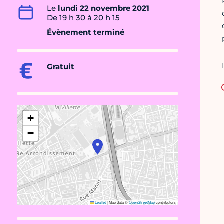
Le
lundi 22 novembre 2021
De 19 h 30 à 20 h 15
Évènement terminé
Gratuit
+
−
Leaflet
|
Map data ©
OpenStreetMap
contributors