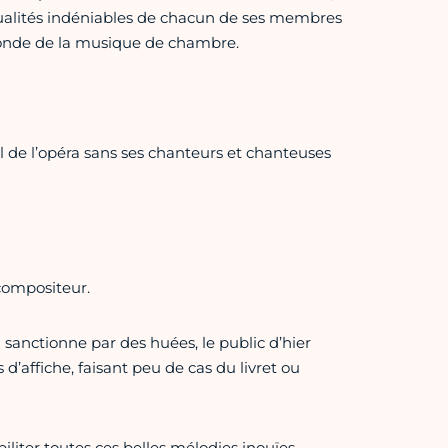
ualités indéniables de chacun de ses membres
 monde de la musique de chambre.
il de l’opéra sans ses chanteurs et chanteuses
 compositeur.
sanctionne par des huées, le public d’hier
’affiche, faisant peu de cas du livret ou
iliter toutes ces belles mélodies inouïes…