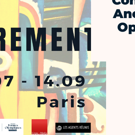
Con
An
Op