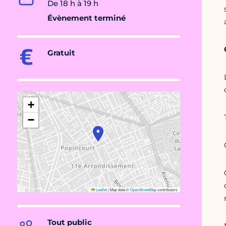
De 18 h à 19 h
Évènement terminé
Gratuit
+
−
Leaflet
|
Map data ©
OpenStreetMap
contributors
Tout public