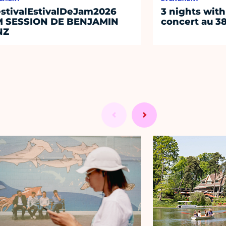
stivalEstivalDeJam2026
3 nights with
M SESSION DE BENJAMIN
concert au 38
NZ