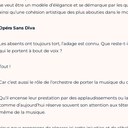
se veut être un modèle d’élégance et se démarque par les q
ainsi qu’une cohésion artistique des plus abouties dans le
Opéra Sans Diva
Les absents ont toujours tort, l’adage est connu. Que reste-t-
qui le portent à bout de voix ?
Tout !
Car c’est aussi le rôle de l’orchestre de porter la musique du
Qu’il encense leur prestation par des applaudissements ou la 
comme d’aujourd’hui réserve souvent son attention aux têtes d
même de la musique.
Nous nous proposons de réparer ici cette injustice et de réhab